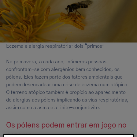
Eczema e alergia respiratória: dois “primos”
Na primavera, a cada ano, inúmeras pessoas
confrontam-se com alergénios bem conhecidos, os
pólens. Eles fazem parte dos fatores ambientais que
podem desencadear uma crise de eczema num atópico.
O terreno atópico também é propício ao aparecimento
de alergias aos pólens implicando as vias respiratórias,
assim como a asma e a rinite-conjuntivite.
Os pólens podem entrar em jogo no
eczema