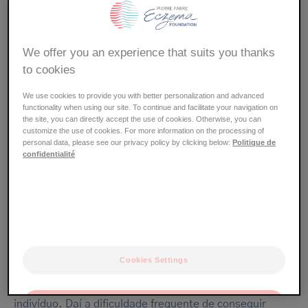
O pólen como elemento desencadeante
We offer you an experience that suits you thanks
to cookies
We use cookies to provide you with better personalization and advanced
O eczema atópico é o resultado de uma reação
functionality when using our site. To continue and facilitate your navigation on
excessiva da pele a certos fatores ambientais: pólens,
the site, you can directly accept the use of cookies. Otherwise, you can
calor, pelos de animais, etc. Ao penetrar na pele, mais
customize the use of cookies. For more information on the processing of
personal data, please see our privacy policy by clicking below:
Politique de
frágil com a atopia, eles desencadeiam uma inflamação
confidentialité
e surgem as famosas placas vermelhas que fazem tanta
comichão.
Os pólens não estão em causa para todo mundo, eles
podem entrar em jogo no eczema de uma criança e não
do seu amiguinho. E, assim como é o caso para
Cookies Settings
inúmeros fatores desencadeantes, eles se combinam
como um puzzle, com uma combinação única para cada
indivíduo. Daí a dificuldade frequente de conseguir
OK