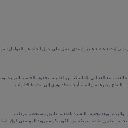
، إلى إنشاء غشاء هيدروليبيدي يعمل على عزل الجلد عن العوامل المهي
بعد كل نزول إلى الماء، من الضروري شطف الجسم بالماء العذب مع العد إلى 30 للتأكد من فعاليته. تجفيف الجسم
 اللقاح وغيرها من المستأرجات قد يؤدي إلى تنشيط الالتهاب.
س والزنك. وبعد تجفيف البشرة بلطف، تطبيق مستحضر مرطب
يستحسن تطبيق طبقة سميكة من الكورتيكوستيرويد الموضعي فوق المن