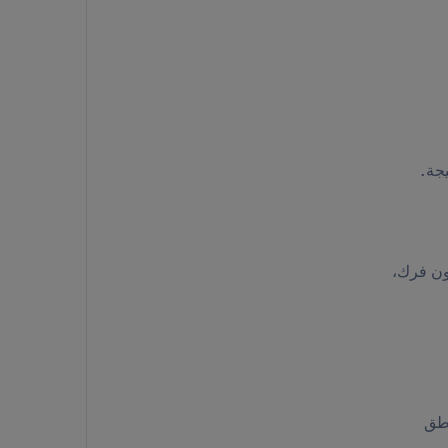
جة.
 بالتربيت ودون فرك،
اطق