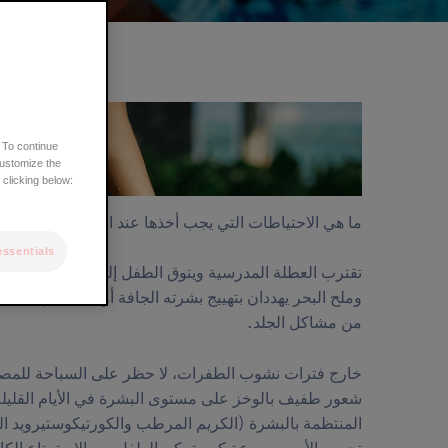
التنقل
 To continue
customize the
 clicking below:
ما هي الاحتياطات التي يجب أخذها عند السباحة؟
essentials
تقترب العطلة المدرسية ويتوق الطفل إلى السباحة في الم
وملح البحر يهددان بتهييج بشرته الجافة أو التأتبية. إليك 
من مشاكل الجلد.
خارج فترات نشوب الطفرات، لا حظر على السباحة للمصاب
شعور طفيف بالوخز على مستوى البشرة في الأيام القليلة ا
المنتظمة بالبشرة (الكريم المرطب والكورتيكوستيرويد ال