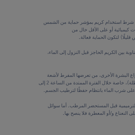
ب شرط استخدام كريم بمؤشر حماية من الشمس
حات كيميائية أو على الأقل خال من
يلًا) لتكون الحماية فعالة.
بة بين الكريم الحاجز قبل النزول إلى الماء،
نواع البشرة الأخرى، من تعرضها المفرط لأشعة
الشمس (ارتداء قميص وقبعة ونظارة شمسية والتفيؤ بمظلة)، خاصة خلال الفترة الممتدة من الساعة 2 إلى
ترميمية قبل المستحضر المرطب. أما سوائل
النعناع و/أو المعطرة فلا ينصح بها.