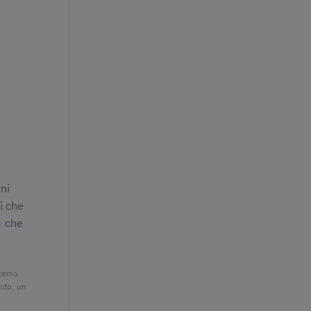
eni
i che
, che
czema
esto, un