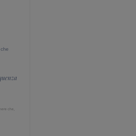
 che
equenza
nere che,