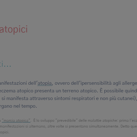
 atopici
i...
nifestazioni dell'
atopia
, ovvero dell'ipersensibilità agli allerg
eczema atopico presenta un terreno atopico. È possibile quind
 si manifesta attraverso sintomi respiratori e non più cutanei)
organo nel tempo.
ta
"marcia atopica"
. È lo sviluppo "prevedibile" delle malattie atopiche: prima l'e
se manifestazioni si alternano, altre volte si presentano simultaneamente. Detto qu
opici.