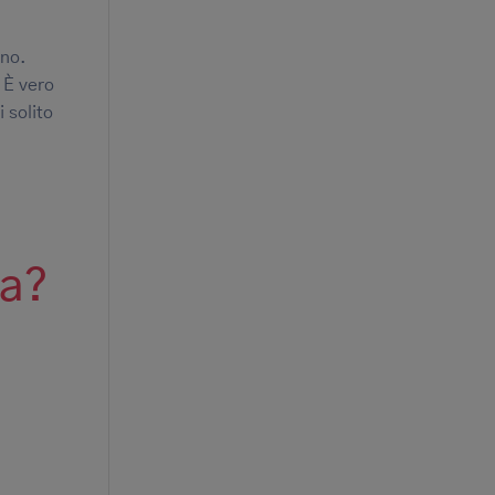
nno.
 È vero
 solito
ma?