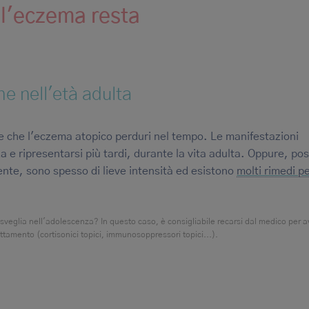
a l'eczema resta
he nell'età adulta
 che l'eczema atopico perduri nel tempo. Le manifestazioni
 e ripresentarsi più tardi, durante la vita adulta. Oppure, po
nte, sono spesso di lieve intensità ed esistono
molti rimedi p
sveglia nell'adolescenza? In questo caso, è consigliabile recarsi dal medico per av
ttamento (cortisonici topici, immunosoppressori topici...).