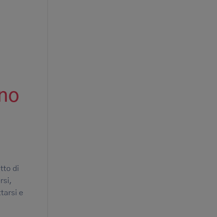
ono
tto di
rsi,
tarsi e