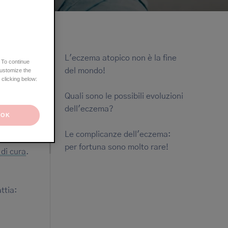
L'eczema atopico non è la fine
 To continue
del mondo!
customize the
 clicking below:
Quali sono le possibili evoluzioni
dell'eczema?
OK
Le complicanze dell'eczema:
sollievo
per fortuna sono molto rare!
di cura
.
ttia: