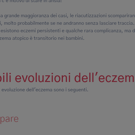
 c'è motivo di stare in ansia!
la grande maggioranza dei casi, le riacutizzazioni scomparira
i, molto probabilmente se ne andranno senza lasciare traccia.
 esistono eczemi persistenti e qualche rara complicanza, ma di
czema atopico è transitorio nei bambini.
bili evoluzioni dell'ecze
 di evoluzione dell'eczema sono i seguenti.
mpare