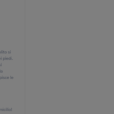
lito si
i piedi.
i
da
pisce le
micilio!