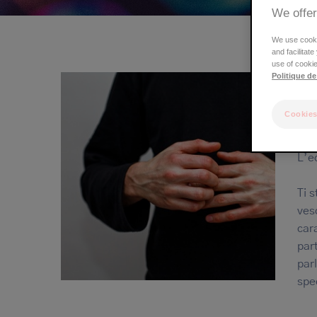
We offer
di
pane
We use cookie
and facilitat
use of cookie
Politique de
Cookies
L’e
Ti 
ves
car
par
par
spe