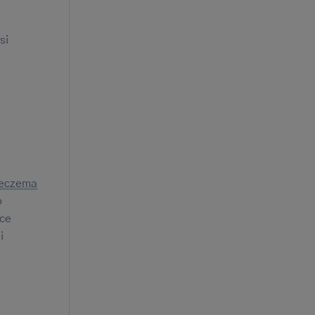
si
’eczema
o
sce
i