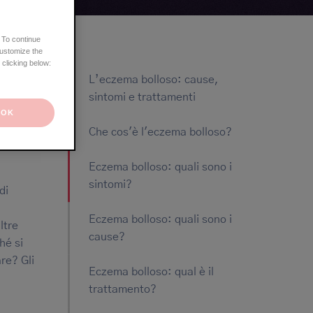
 To continue
customize the
 clicking below:
L’eczema bolloso: cause,
sintomi e trattamenti
OK
Che cos'è l'eczema bolloso?
Eczema bolloso: quali sono i
sintomi?
di
Eczema bolloso: quali sono i
ltre
cause?
hé si
re? Gli
Eczema bolloso: qual è il
trattamento?