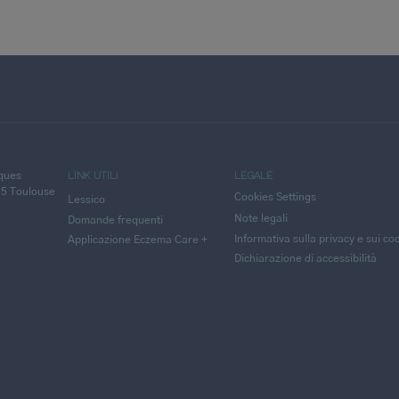
LINK UTILI
LEGALE
cques
25 Toulouse
Cookies Settings
Lessico
Note legali
Domande frequenti
Informativa sulla privacy e sui co
Applicazione Eczema Care +
Dichiarazione di accessibilità