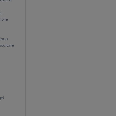
e.
ibile
stano
nsultare
gel