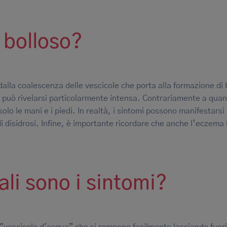
 bolloso?
alla coalescenza delle vescicole che porta alla formazione di 
e può rivelarsi particolarmente intensa. Contrariamente a quan
o le mani e i piedi. In realtà, i sintomi possono manifestarsi 
i disidrosi. Infine, è importante ricordare che anche l’eczema
li sono i sintomi?
"vescicole d'acqua” che si rompono facilmente lasciando fuor