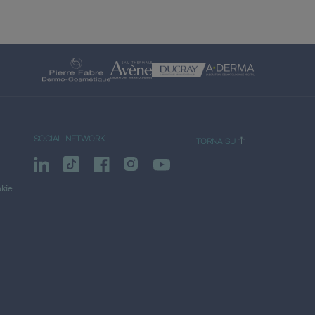
SOCIAL NETWORK
TORNA SU
okie