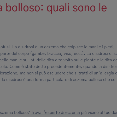
 bolloso: quali sono le
fusi. La disidrosi è un eczema che colpisce le mani e i piedi,
arte del corpo (gambe, braccia, viso, ecc.). La disidrosi di so
le mani e sui lati delle dita e talvolta sulle piante e le dita de
icole. Come è stato detto precedentemente, quando la disidros
razione, ma non si può escludere che si tratti di un’allergia 
 la disidrosi è una forma particolare di eczema bolloso che col
l’eczema bolloso?
Trova l’esperto di eczema
più vicino al tuo do