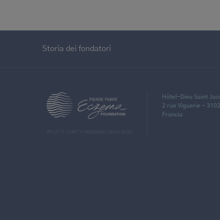
Storia dei fondatori
Hôtel-Dieu Saint Ja
>
2 rue Viguerie - 310
Francia
©TUTTI I DIRITTI RISERVATI 2004-2020