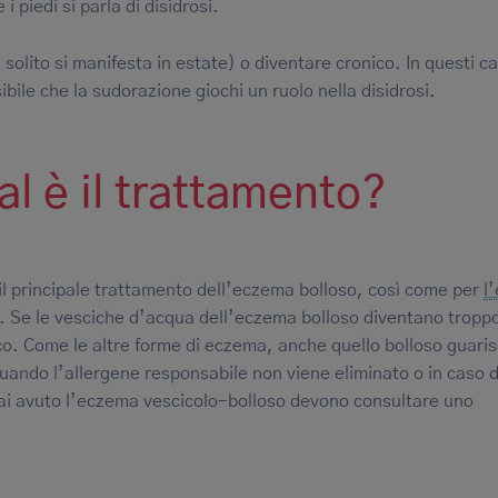
 piedi si parla di disidrosi.
olito si manifesta in estate) o diventare cronico. In questi ca
sibile che la sudorazione giochi un ruolo nella disidrosi.
l è il trattamento?
il principale trattamento dell’eczema bolloso, così come per
l
a. Se le vesciche d’acqua dell’eczema bolloso diventano tropp
tico. Come le altre forme di eczema, anche quello bolloso guari
 quando l’allergene responsabile non viene eliminato o in caso d
ai avuto l’eczema vescicolo-bolloso devono consultare uno