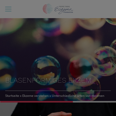
Direkt
zum
Inhalt
BLASENFÖRMIGES EKZEM
Startseite
Ekzeme verstehen
Unterschiedliche arten von ekzemen
Pfadnavigation