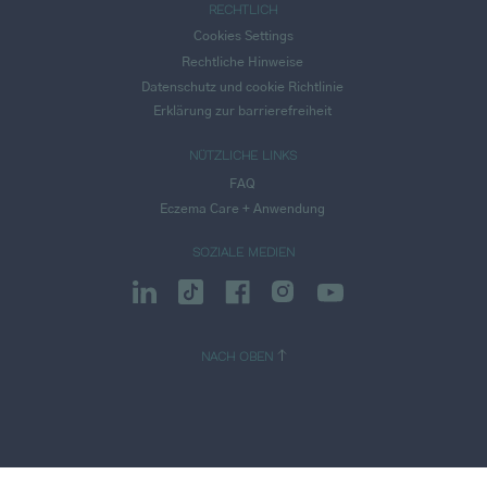
RECHTLICH
Cookies Settings
Rechtliche Hinweise
Datenschutz und cookie Richtlinie
Erklärung zur barrierefreiheit
NÜTZLICHE LINKS
FAQ
Eczema Care + Anwendung
SOZIALE MEDIEN
NACH OBEN