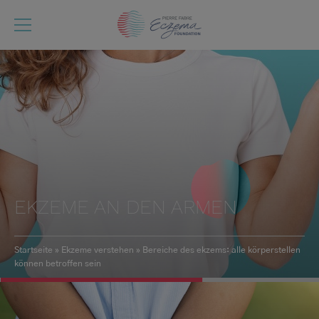
Direkt
zum
Inhalt
EKZEME AN DEN ARMEN
Startseite
Ekzeme verstehen
Bereiche des ekzems: alle körperstellen
können betroffen sein
Pfadnavigation