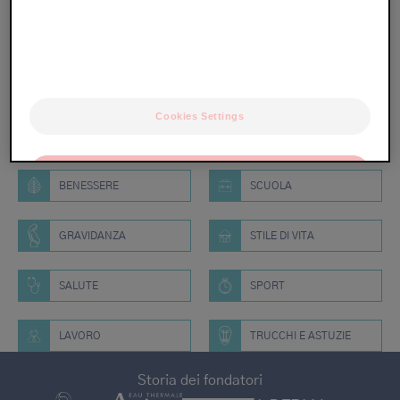
pane
Scegli la categoria
- TUTTO -
ALIMENTAZIONE
Cookies Settings
ALLERGIE
BELLEZZA
OK
BENESSERE
SCUOLA
Only the essentials
GRAVIDANZA
STILE DI VITA
SALUTE
SPORT
LAVORO
TRUCCHI E ASTUZIE
Storia dei fondatori