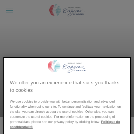
Salta
al
contenuto
principale
We offer you an experience that suits you thanks
to cookies
We use cookies to provide you with better personalization and advanced
functionality when using our site. To continue and facilitate your navigation on
Home
Consigli pratici
the site, you can directly accept the use of cookies. Otherwise, you can
customize the use of cookies. For more information on the processing of
Briciole
personal data, please see our privacy policy by clicking below:
Politique de
di
confidentialité
Scopri i consigli pratici