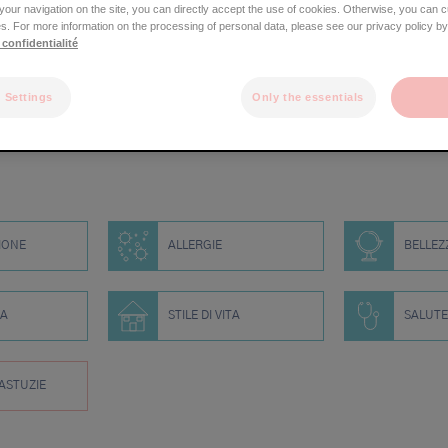
e your navigation on the site, you can directly accept the use of cookies. Otherwise, you can 
Orecchio
s. For more information on the processing of personal data, please see our privacy policy by
Bocca
 confidentialité
Tronco
Braccio
Mani/dita
tici
 Settings
Only the essentials
Genitali
Gambe
Piedi
IONE
ALLERGIE
BELLEZ
ZA
STILE DI VITA
SALUTE
ASTUZIE