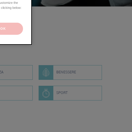
customize the
 clicking below:
OK
ZA
BENESSERE
SPORT