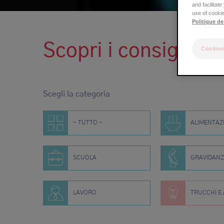
and facilitat
di
use of cookie
Politique de
pane
Scopri i consigli pra
Cookies
Scegli la categoria
- TUTTO -
ALIMENTAZ
SCUOLA
GRAVIDAN
LAVORO
TRUCCHI E 