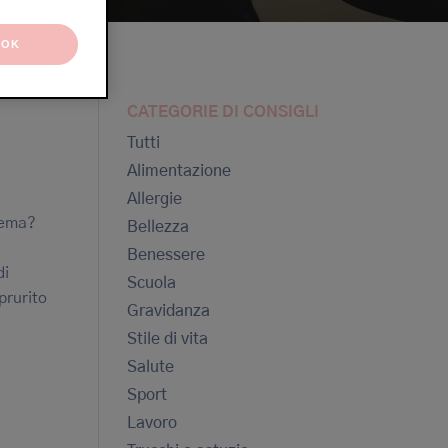
OK
CATEGORIE DI CONSIGLI
Tutti
Alimentazione
Allergie
czema?
Bellezza
Benessere
di
Scuola
prurito
Gravidanza
Stile di vita
Salute
Sport
Lavoro