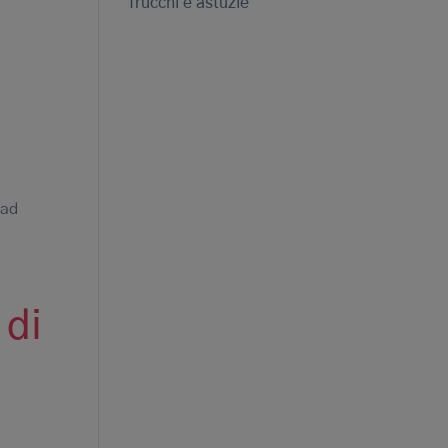
Trucchi e astuzie
 ad
 di