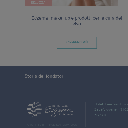
BELLEZZA
Eczema: make-up e prodotti per la cura del
viso
SAPERNE DI PIÙ
Storia dei fondatori
Hôtel-Dieu Saint Ja
>
2 rue Viguerie - 310
Francia
©TUTTI I DIRITTI RISERVATI 2004-2020