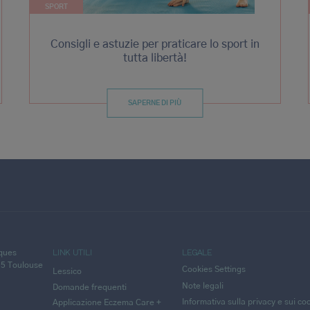
SPORT
Consigli e astuzie per praticare lo sport in
tutta libertà!
SAPERNE DI PIÙ
LINK UTILI
LEGALE
cques
25 Toulouse
Cookies Settings
Lessico
Note legali
Domande frequenti
Informativa sulla privacy e sui co
Applicazione Eczema Care +