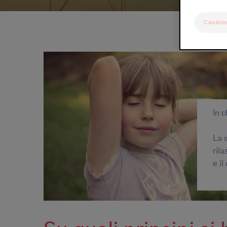
di
pane
Cookies
In 
La 
ril
e i