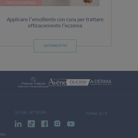
TRUCCHI E ASTUZIE
Applicare l’emolliente con cura per trattare
efficacemente l'eczema
SAPERNE DI PIÙ
SOCIAL NETWORK
TORNA SU
okie