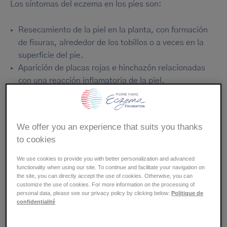
Los síntomas del eczema en los pies son:
Resecamiento de la piel en la planta, con formación
de fisuras, alrededor de los tobillos o a veces en la
superficie del pie.
Aparición de placas rojas e hinchazón relacionadas
con una reacción inflamatoria de la piel.
Emergencia de un fuerte prurito (picazón) que puede
impedir dormir y conduce a lesiones por rascado con
riesgo de sobreinfección.
We offer you an experience that suits you thanks
Erupción de vesículas que forman una costra después
to cookies
de secarse o pueden abrirse causando supuración.
We use cookies to provide you with better personalization and advanced
functionality when using our site. To continue and facilitate your navigation on
Los síntomas varían en función de los individuos y de la
the site, you can directly accept the use of cookies. Otherwise, you can
edad.
customize the use of cookies. For more information on the processing of
personal data, please see our privacy policy by clicking below:
Politique de
confidentialité
El eczema alérgico de contacto en