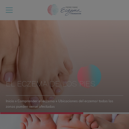
Pasar
al
contenido
principal
EL ECZEMA DE LOS PIES
Inicio
Comprender el eczema
Ubicaciones del eczema: todas las
zonas pueden verse afectadas
Ruta
de
navegación