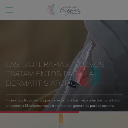
Pasar
al
contenido
principal
LAS BIOTERAPIAS: NUEVOS
TRATAMIENTOS PARA LA
DERMATITIS ATÓPICA
Inicio
Los tratamientos para el eczema
Los medicamentos para tratar
el eczema
Medicamentos y tratamientos generales para el eczema
Ruta
de
navegación