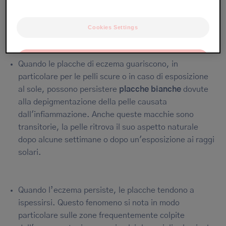
Tuttavia, a volte possono rimanere
Cookies Settings
delle tracce
OK
Quando le placche di eczema guariscono, in
particolare per le pelli scure o in caso di esposizione
Only the essentials
al sole, possono persistere
placche bianche
dovute
alla depigmentazione della pelle causata
dall'infiammazione. Anche queste macchie sono
transitorie, la pelle ritrova il suo aspetto naturale
dopo alcune settimane o dopo un'esposizione ai raggi
solari.
Quando l’eczema persiste, le placche tendono a
ispessirsi. Questo fenomeno si nota in modo
particolare sulle zone frequentemente colpite