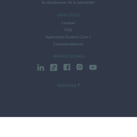
Se désabonner de la newsletter
LIENS UTILES
Lexique
FAQ
Application Eczéma Care +
Cosmetovigilance
RÉSEAUX SOCIAUX
REMONTER