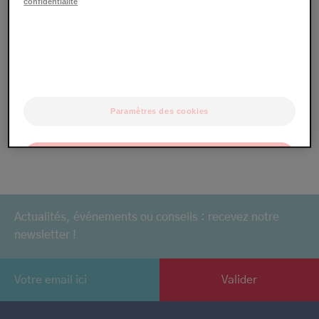
confidentialité
Colonisation microbienne
Dermite d'irritation
Molluscum contagiosum
Paramètres des cookies
Vers le lexique
OK
Uniquement les essentiels
Actualités, événements ou conseils : recevez notre
newsletter !