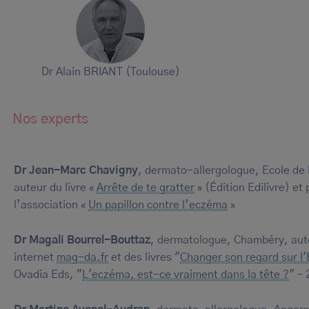
Dr Alain BRIANT (Toulouse)
Nos experts
Dr Jean-Marc Chavigny
, dermato-allergologue, Ecole de 
auteur du livre «
Arrête de te gratter
» (Édition Edilivre) et
l’association «
Un papillon contre l’eczéma
»
Dr Magali Bourrel-Bouttaz
, dermatologue, Chambéry, aute
internet
mag-da.fr
et des livres "
Changer son regard sur l
Ovadia Eds, "
L'eczéma, est-ce vraiment dans la tête ?
" –