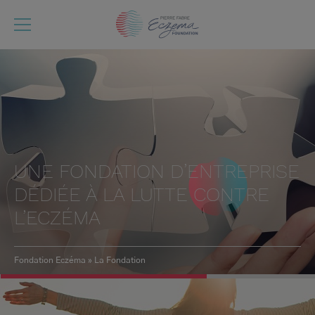
Aller
au
contenu
principal
UNE FONDATION D’ENTREPRISE
DÉDIÉE À LA LUTTE CONTRE
L’ECZÉMA
Fondation Eczéma
La Fondation
Fil
d'Ariane