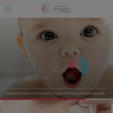
Aller
au
contenu
principal
L'ECZÉMA DU BÉBÉ : TOUT
COMPRENDRE
Fondation Eczéma
Comprendre
Types d'eczémas
Eczéma du bébé
Fil
d'Ariane