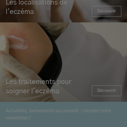
Les localisations de
l'eczéma
Découvrir
Les traitements pour
soigner l'eczéma
Découvrir
Actualités, événements ou conseils : recevez notre
newsletter !