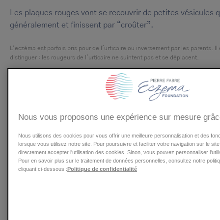
Les plaques rouges vont se recouvrir de petites vésicules q
généralement et finissent par “croûter”.
L'eczéma est parfois pris pour de l'urticaire ou inversement par les parents. Il e
distinguer : les rougeurs de l'urticaire ne suintent pas et se déplacent.
“Quel agacement pour le nourrisson lorsque sa pe
L'eczéma est aussi synonyme de pleurs, de ronch
Nous vous proposons une expérience sur mesure grâc
réveils dans la nuit.”
Nous utilisons des cookies pour vous offrir une meilleure personnalisation et des fon
lorsque vous utilisez notre site. Pour poursuivre et faciliter votre navigation sur le si
directement accepter l'utilisation des cookies. Sinon, vous pouvez personnaliser l'util
Combien de temps durent les crises 
Pour en savoir plus sur le traitement de données personnelles, consultez notre politiq
cliquant ci-dessous :
Politique de confidentialité
atopique ?
Cet eczéma possède une caractéristique importante : les 