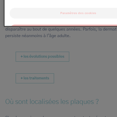
avec des périodes de rémission. Il est important de traiter
un dermocorticoïde pour qu’elles guérissent vite.
Paramètres des cookies
Dans la plupart des cas, les crises vont s'espacer et s'att
disparaître au bout de quelques années. Parfois, la dermat
OK
persiste néanmoins à l'âge adulte.
Uniquement les essentiels
+ les évolutions possibles
+ les traitements
Où sont localisées les plaques ?