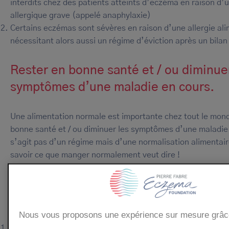
interdits chez des patients atteints d’eczéma en raison d’u
allergique grave (appelé anaphylaxie)
Certains eczémas sont sévères en raison d’une allergie ali
nécessitant alors aussi un régime d’éviction après un bilan
Rester en bonne santé et / ou diminuer
symptômes d’une maladie en cours.
Une alimentation normale est importante chez tout le mond
bonne santé et / ou diminuer les symptômes d’une maladie 
s’agit pas d’un régime mais d’une normalisation alimentair
savoir ce que manger normalement veut dire !
En cas d’eczéma, y'a-t-il des aliments à éviter
Quatre règles de base sont à respecter
Nous vous proposons une expérience sur mesure grâc
Diminuer sa consommation de lait de vache