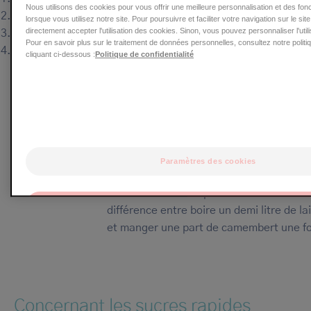
Nous utilisons des cookies pour vous offrir une meilleure personnalisation et des fon
Diminuer sa consommation de sucres rapides
lorsque vous utilisez notre site. Pour poursuivre et faciliter votre navigation sur le si
directement accepter l'utilisation des cookies. Sinon, vous pouvez personnaliser l'util
Diminuer sa consommation de graisse saturée
Pour en savoir plus sur le traitement de données personnelles, consultez notre politiq
Diminuer sa consommation de pesticides et modificateurs e
cliquant ci-dessous :
Politique de confidentialité
changent nos hormones)
Les pièges principaux dans tout changement alimentaire
Vouloir aller trop vite dans le changement
Paramètres des cookies
revenir à une mauvaise alimentation.
Vouloir arrêter complètement ces aliment
OK
différence entre boire un demi litre de la
et manger une part de camembert une fo
Uniquement les essentiels
Concernant les sucres rapides