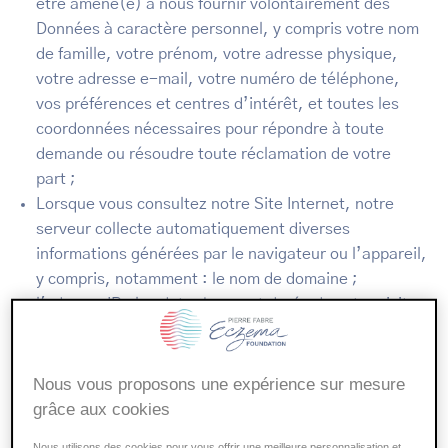
être amené(e) à nous fournir volontairement des
Données à caractère personnel, y compris votre nom
de famille, votre prénom, votre adresse physique,
votre adresse e-mail, votre numéro de téléphone,
vos préférences et centres d’intérêt, et toutes les
coordonnées nécessaires pour répondre à toute
demande ou résoudre toute réclamation de votre
part ;
Lorsque vous consultez notre Site Internet, notre
serveur collecte automatiquement diverses
informations générées par le navigateur ou l’appareil,
y compris, notamment : le nom de domaine ;
l'adresse IP ; les date, heure et durée de votre visite ;
le type de navigateur, le système d’exploitation et les
pages consultées.
Nous vous proposons une expérience sur mesure
Nous n’utilisons pas ces données collectées
grâce aux cookies
automatiquement pour essayer de vous identifier, et
Nous utilisons des cookies pour vous offrir une meilleure personnalisation et