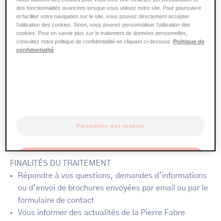
n'établissons pas de corrélation avec les Données à
des fonctionnalités avancées lorsque vous utilisez notre site. Pour poursuivre
caractère personnel détaillées ci-dessus que vous nous
et faciliter votre navigation sur le site, vous pouvez directement accepter
l'utilisation des cookies. Sinon, vous pouvez personnaliser l'utilisation des
fournissez.
cookies. Pour en savoir plus sur le traitement de données personnelles,
consultez notre politique de confidentialité en cliquant ci-dessous :
Politique de
confidentialité
Finalités des traitements de vos
Données à caractère personnel
Vous trouverez ci-après une vue d’ensemble des
finalités des traitements de vos Données à caractère
personnel par nos services et les raisons pour
Paramètres des cookies
lesquelles leur traitement nous est nécessaire.
OK
FINALITÉS DU TRAITEMENT
Répondre à vos questions, demandes d’informations
Uniquement les essentiels
ou d’envoi de brochures envoyées par email ou par le
formulaire de contact
Vous informer des actualités de la Pierre Fabre