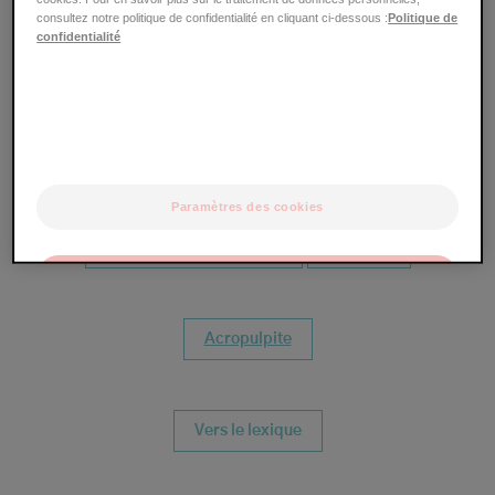
consultez notre politique de confidentialité en cliquant ci-dessous :
Politique de
confidentialité
Ces termes pourraient aussi vous intéresser :
Savon
Staphylocoques
EASI
Paramètres des cookies
Molluscum contagiosum
Lanoline
OK
Uniquement les essentiels
Acropulpite
Vers le lexique