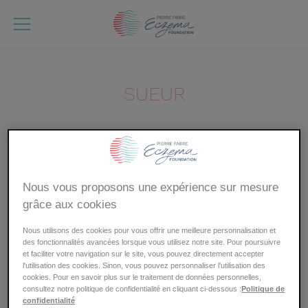
Aller
au
contenu
principal
SUEUR
La sueur, ou sudation, est la réponse normale de
l’organisme à un excès de chaleur. La sudation peut
aussi être d’origine émotionnelle. Au cours de
Nous vous proposons une expérience sur mesure
la dermatite atopique, la sueur (chaleur, efforts) est
grâce aux cookies
souvent à l’origine de démangeaisons.
Nous utilisons des cookies pour vous offrir une meilleure personnalisation et
des fonctionnalités avancées lorsque vous utilisez notre site. Pour poursuivre
Ces termes pourraient aussi vous intéresser :
et faciliter votre navigation sur le site, vous pouvez directement accepter
l'utilisation des cookies. Sinon, vous pouvez personnaliser l'utilisation des
cookies. Pour en savoir plus sur le traitement de données personnelles,
consultez notre politique de confidentialité en cliquant ci-dessous :
Politique de
confidentialité