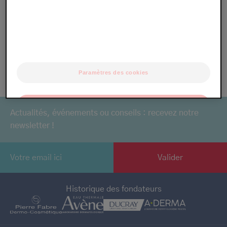
Inhibiteurs de calcineurine
Lichénification
Vers le lexique
Paramètres des cookies
OK
Actualités, événements ou conseils : recevez notre
newsletter !
Uniquement les essentiels
Historique des fondateurs