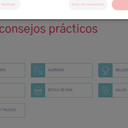
Orejas
 Settings
Only the essentials
Boca
Busto
Brazo
Manos / dedos
consejos prácticos
Genitales
Piernas
Pies
IÓN
ALERGIAS
BELLEZ
ESTILO DE VIDA
SALUD
Y TRUCOS