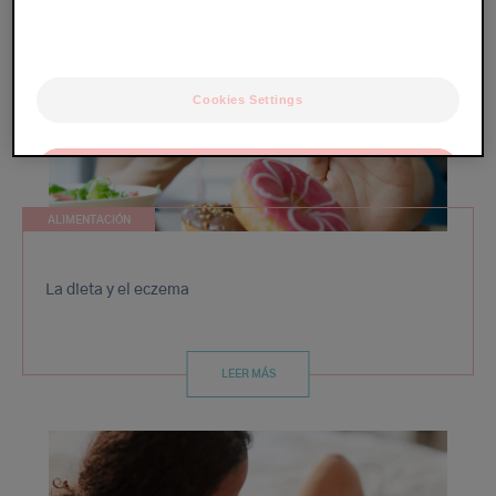
Cookies Settings
OK
Only the essentials
ALIMENTACIÓN
La dieta y el eczema
LEER MÁS