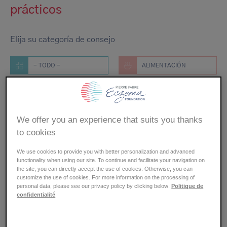
navegación
prácticos
Elija su categoría de consejo
- TODO -
ALIMENTACIÓN
ALERGIAS
BELLEZA
We offer you an experience that suits you thanks
BIENESTAR
COLEGIO
to cookies
EMBARAZO
ESTILO DE VIDA
We use cookies to provide you with better personalization and advanced
functionality when using our site. To continue and facilitate your navigation on
the site, you can directly accept the use of cookies. Otherwise, you can
customize the use of cookies. For more information on the processing of
SALUD
DEPORTE
personal data, please see our privacy policy by clicking below:
Politique de
confidentialité
TRABAJO
CONSEJOS Y TRUCOS