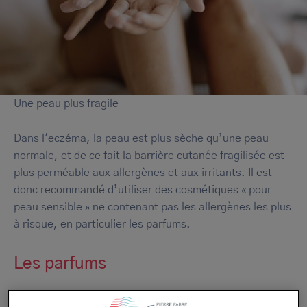
Une peau plus fragile
Dans l'eczéma, la peau est plus sèche qu’une peau
normale, et de ce fait la barrière cutanée fragilisée est
plus perméable aux allergènes et aux irritants. Il est
donc recommandé d’utiliser des cosmétiques « pour
peau sensible » ne contenant pas les allergènes les plus
à risque, en particulier les parfums.
Les parfums
L’utilisation de parfums et de produits parfumés n’est