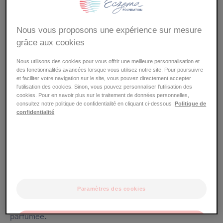
pas recommandée chez les patients atopiques, tout
particulièrement chez le nourrisson et l’enfant, même
Nous vous proposons une expérience sur mesure
les eaux de parfum maintenant commercialisées pour
grâce aux cookies
les bébés.
Nous utilisons des cookies pour vous offrir une meilleure personnalisation et
des fonctionnalités avancées lorsque vous utilisez notre site. Pour poursuivre
Chez l’adulte, un parfum peut être utilisé
et faciliter votre navigation sur le site, vous pouvez directement accepter
occasionnellement, mais
il est préférable de
l'utilisation des cookies. Sinon, vous pouvez personnaliser l'utilisation des
cookies. Pour en savoir plus sur le traitement de données personnelles,
l’appliquer plutôt sur les vêtements que directement
consultez notre politique de confidentialité en cliquant ci-dessous :
Politique de
sur la peau.
confidentialité
L'hydratation
La toilette du visage s’effectue avec un syndet (produit
nettoyant sans savon) ou un lait ou lotion toujours
Paramètres des cookies
rincés. Ensuite, sur la peau séchée par tamponnement,
il est recommandé d’appliquer une crème de jour non
parfumée.
OK