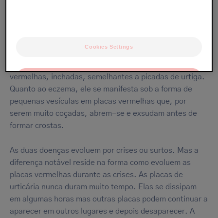
o eczema?
Essas duas doenças inflamatórias têm em comum
vermelhidões e fortes comichões, mas o aspeto que
Cookies Settings
elas produzem na pele é bem diferente. Na realidade, a
urticária apresenta-se sob a forma de placas
vermelhas, inchadas, semelhantes a picadas de urtiga.
OK
Quanto ao eczema, ele se manifesta sob a forma de
Only the essentials
pequenas vesículas em placas vermelhas que, por
serem muito coçadas, abrem-se e exsudam antes de
formar crostas.
As duas doenças evoluem por crises ou surtos. Mas a
diferença notável reside na forma como evoluem as
placas vermelhas durante as crises. As placas de
urticária nunca duram muito tempo. Elas se dissipam
em algumas horas mas outras placas podem continuar a
aparecer em outros lugares e depois desaparecer. A