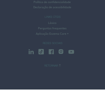
Política de confidencialidade
Declaração de acessibilidade
LINKS ÚTEIS
Léxico
Perguntas frequentes
Aplicação Eczema Care +
REDES SOCIAIS
RETORNAR