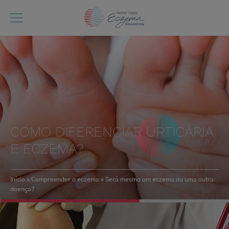
Passar
para
o
conteúdo
principal
COMO DIFERENCIAR URTICÁRIA
E ECZEMA?
Início
Compreender o eczema
Será mesmo um eczema ou uma outra
doença?
Navegação
estrutural