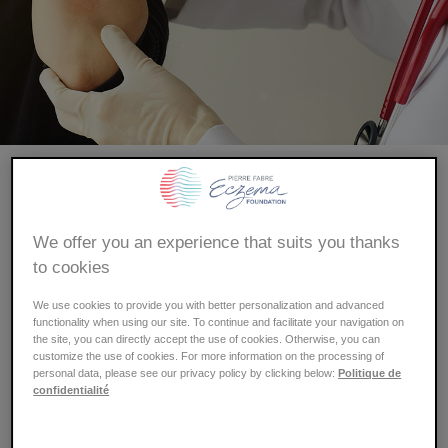
Comichões, vermelhidões... As erupções cutâneas
podem ser o resultado de várias afeções como a
psoríase, o eczema ou ainda a urticária. Como
We offer you an experience that suits you thanks
diferenciar urticária e eczema? Como saber se temos
to cookies
uma urticária? Por que temos urticária? Quais são as
We use cookies to provide you with better personalization and advanced
causas da urticária? O que provoca o eczema? O que
functionality when using our site. To continue and facilitate your navigation on
agrava o eczema? Os especialistas da Eczema
the site, you can directly accept the use of cookies. Otherwise, you can
Foundation respondem às suas perguntas.
customize the use of cookies. For more information on the processing of
personal data, please see our privacy policy by clicking below:
Politique de
confidentialité
Qual é a diferença entre a urticária e