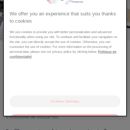
We offer you an experience that suits you thanks
to cookies
We use cookies to provide you with better personalization and advanced
functionality when using our site. To continue and facilitate your navigation on
the site, you can directly accept the use of cookies. Otherwise, you can
Para gerir melhor os sintomas do eczema, seguir a
customize the use of cookies. For more information on the processing of
regra do ABCDE
personal data, please see our privacy policy by clicking below:
Politique de
confidentialité
A = “Aprender”
para compreender melhor a sua doença
e geri-la melhor
B = Tapar os “Buracos”
para reparar a barreira cutânea
e torná-la menos vulnerável
Cookies Settings
C = “Compreender os efeitos dos dermocorticoides”
e
o interesse de utilizá-los
OK