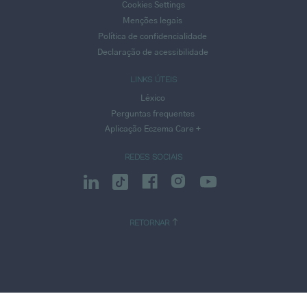
Cookies Settings
Menções legais
Política de confidencialidade
Declaração de acessibilidade
LINKS ÚTEIS
Léxico
Perguntas frequentes
Aplicação Eczema Care +
REDES SOCIAIS
RETORNAR