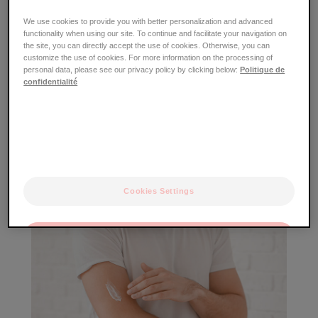
We use cookies to provide you with better personalization and advanced
functionality when using our site. To continue and facilitate your navigation on
the site, you can directly accept the use of cookies. Otherwise, you can
customize the use of cookies. For more information on the processing of
personal data, please see our privacy policy by clicking below:
Politique de
confidentialité
DESPORTO
Conselhos e truques para praticar desporto com toda a
liberdade!
Cookies Settings
DESCUBRA MAIS
OK
Only the essentials