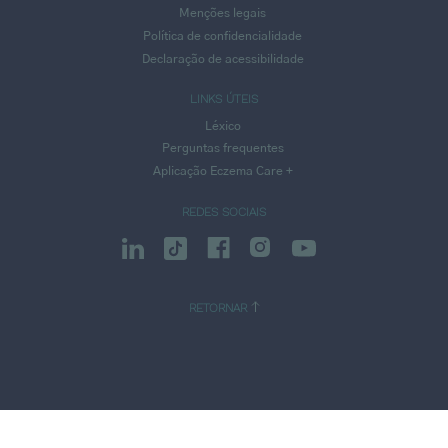
Menções legais
Política de confidencialidade
Declaração de acessibilidade
LINKS ÚTEIS
Léxico
Perguntas frequentes
Aplicação Eczema Care +
REDES SOCIAIS
RETORNAR