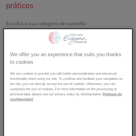
práticos
Escolha a sua categoria de conselho
- TODOS -
ALIMENTAÇÃO
We offer you an experience that suits you thanks
ALERGIAS
BELEZA
to cookies
BEM-ESTAR
ESCOLA
We use cookies to provide you with better personalization and advanced
functionality when using our site. To continue and facilitate your navigation on
the site, you can directly accept the use of cookies. Otherwise, you can
customize the use of cookies. For more information on the processing of
GRAVIDEZ
MODO DE VIDA
personal data, please see our privacy policy by clicking below:
Politique de
confidentialité
SAÚDE
DESPORTO
TRABALHO
TRUQUES E ASTÚCIAS