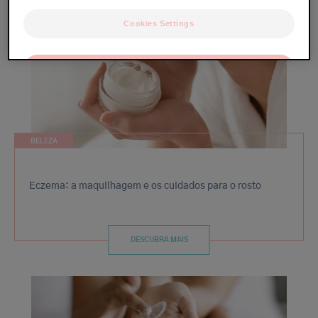
Cookies Settings
OK
Only the essentials
BELEZA
Eczema: a maquilhagem e os cuidados para o rosto
DESCUBRA MAIS