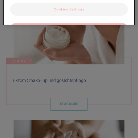
Cookies Settings
OK
Only the essentials
BEAUTY
Ekzem : make-up und gesichtspflege
READ MORE