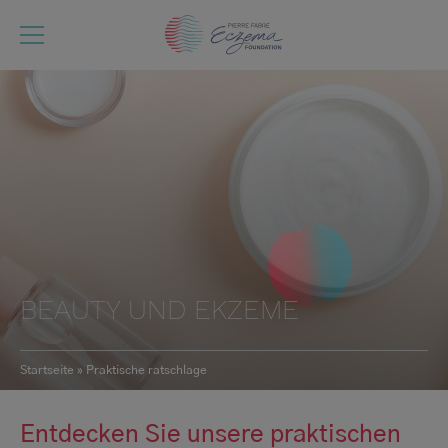
Direkt
zum
Inhalt
BEAUTY UND EKZEME
Startseite
Praktische ratschlage
Pfadnavigation
Entdecken Sie unsere praktischen