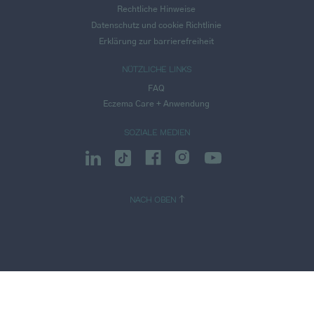
Rechtliche Hinweise
Datenschutz und cookie Richtlinie
Erklärung zur barrierefreiheit
NÜTZLICHE LINKS
FAQ
Eczema Care + Anwendung
SOZIALE MEDIEN
NACH OBEN