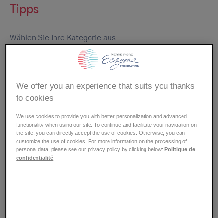
Tipps
Wählen Sie Ihre Kategorie aus
- ALLE -
ERNÄHRUNG
We offer you an experience that suits you thanks
ALLERGIEN
BEAUTY
to cookies
We use cookies to provide you with better personalization and advanced
WOHLBEFINDEN
SCHULE
functionality when using our site. To continue and facilitate your navigation on
the site, you can directly accept the use of cookies. Otherwise, you can
customize the use of cookies. For more information on the processing of
SCHWANGERSCHAFT
LEBENSWEISE
personal data, please see our privacy policy by clicking below:
Politique de
confidentialité
GESUNDHEIT
SPORT
ARBEIT
TIPPS UND TRICKS