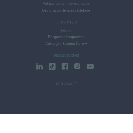
Política de confidencialidade
Declaração de acessibilidade
LINKS ÚTEIS
Léxico
Perguntas frequentes
Aplicação Eczema Care +
REDES SOCIAIS
RETORNAR