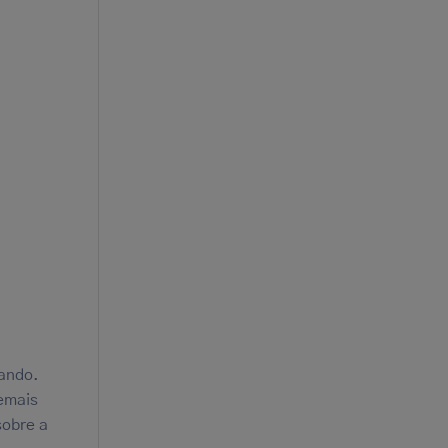
sando.
emais
sobre a