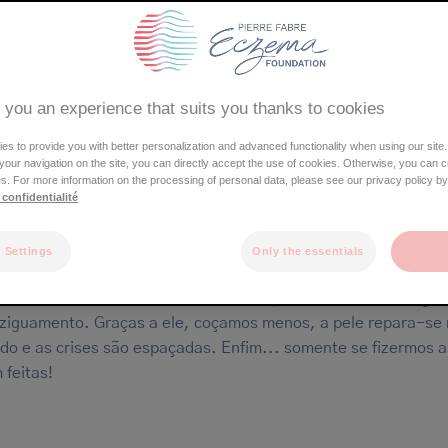
Orelha
Boca
Braços
Busto
Mãos / dedos
 you an experience that suits you thanks to cookies
Partes genitais
Pernas
Pés
s to provide you with better personalization and advanced functionality when using our site.
e your navigation on the site, you can directly accept the use of cookies. Otherwise, you can 
s. For more information on the processing of personal data, please see our privacy policy by
 confidentialité
us eczema
 Settings
Only the essentials
moliente é a base essencial do tratamento quotidiano do ecz
pico. Ele hidrata, nutre e reconstrói a pele: um verdadeiro gén
ziguamento. Graças a ele, coçamos menos, a pele repara-se
ido e as crises são espaçadas. Enfim... somente se fizermos a
 feitas!