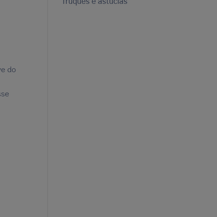
Truques e astúcias
ve do
sse