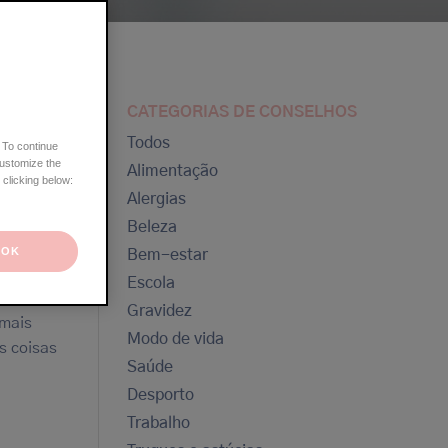
CATEGORIAS DE CONSELHOS
Todos
 To continue
customize the
Alimentação
 clicking below:
Alergias
Beleza
OK
Bem-estar
ema
Escola
io do
Gravidez
 mais
Modo de vida
s coisas
Saúde
Desporto
Trabalho