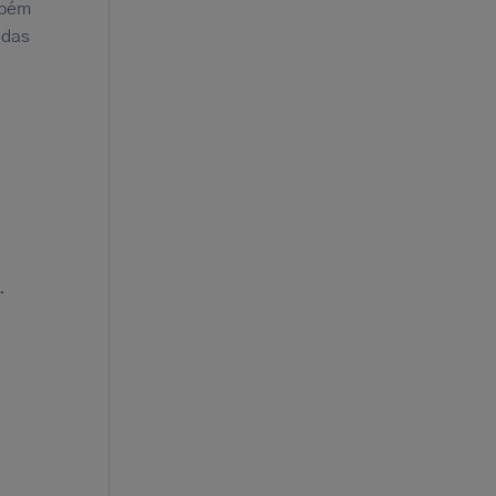
mbém
 das
.