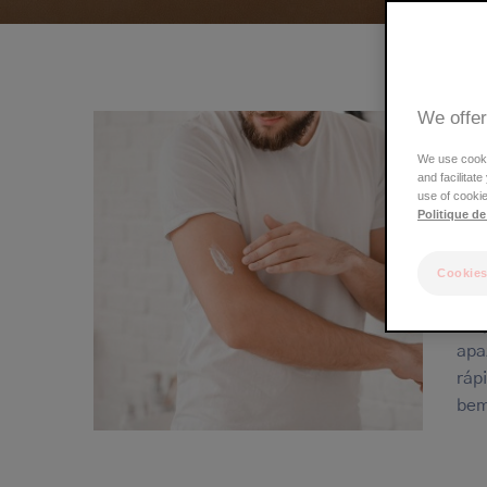
estrutural
We offer
We use cookie
and facilitat
use of cookie
Politique de
Ade
Cookies
O e
ató
apa
ráp
bem