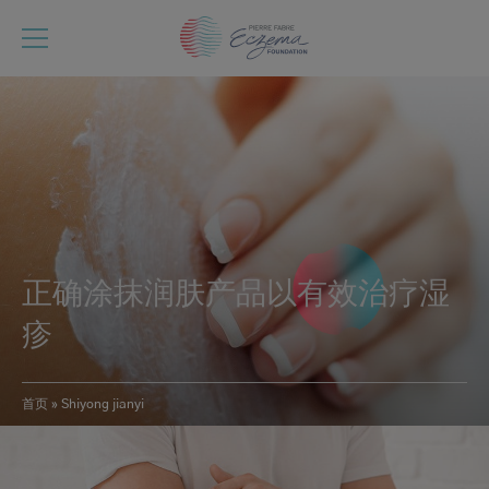
跳
转
到
主
要
内
容
正确涂抹润肤产品以有效治疗湿
疹
首页
Shiyong jianyi
面
包