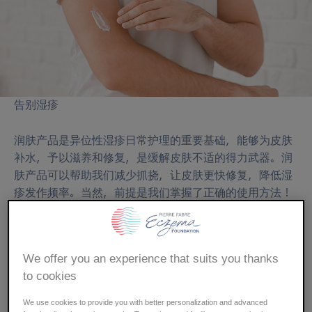
屑
告别湿疹
润肤产品是异位性湿疹日常护理的重要基础，能够为皮肤
补水，予以滋养和修复，是缓解皮肤不适的得力武器。润
肤产品可以帮助我们减少抓挠，让皮肤更快修复，降低湿
疹发作频率。当然，前提是我们掌握了正确的使用方法！
涂抹润肤产品的正确步骤
We offer you an experience that suits you thanks
我们应该以愉快的心情涂抹润肤产品，不必感到有压力。
to cookies
当然，涂抹之前应该清洁皮肤！治疗的关键在于坚持：我
We use cookies to provide you with better personalization and advanced
们不应把这项护理当作一件麻烦事。虽然做到这一点并不