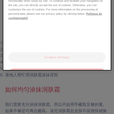
functionality when using our site. To continue and facilitate your navigation on
容易，因为湿疹病情本身已经会让人感到疲惫和不安。那
the site, you can directly accept the use of cookies. Otherwise, you can
customize the use of cookies. For more information on the processing of
么为什么不把润肤护理变成一件让大人和孩子都能获得放
personal data, please see our privacy policy by clicking below:
Politique de
松的乐事呢？
confidentialité
洗手
充分蘸取润肤霜
让润肤霜在手中微微加热
Cookies Settings
将润肤霜均匀涂抹在脸上
将润肤霜均匀涂抹在身体其他部位
OK
请他人帮忙用润肤霜涂抹背部
Only the essentials
如何均匀涂抹润肤霜
我们需要充分涂抹润肤霜，所以不妨用手蘸取足够的量，
如果不够还可再次蘸取。涂完润肤霜后皮肤不应很快就恢