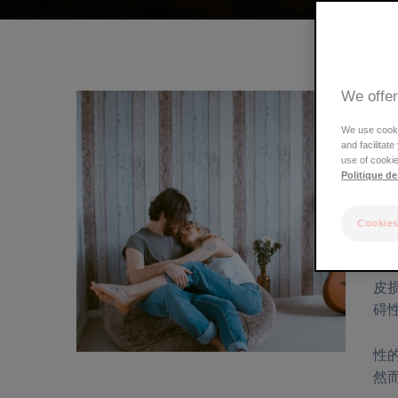
包
屑
We offer
We use cookie
and facilitat
use of cookie
Politique de
由
Cookies
的
皮
碍
性
然