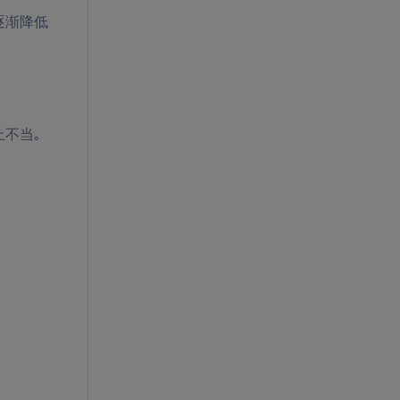
逐渐降低
止不当。