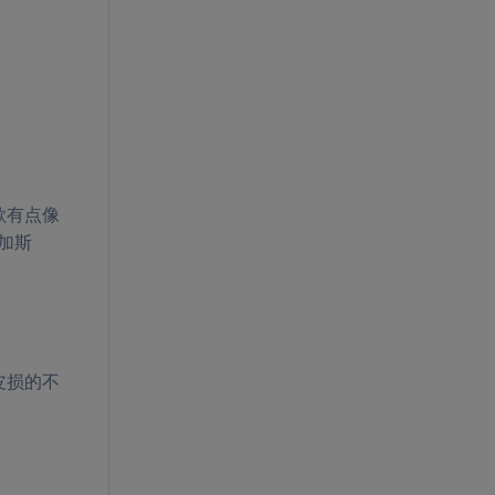
欲有点像
曼加斯
皮损的不