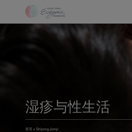
跳
转
到
主
要
内
容
湿疹与性生活
首页
Shiyong jianyi
面