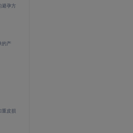
的避孕方
肤的产
加重皮损