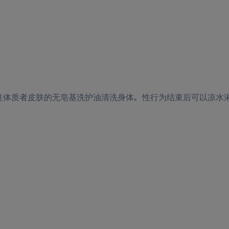
性体质者皮肤的无皂基洗护油清洗身体。性行为结束后可以凉水
。