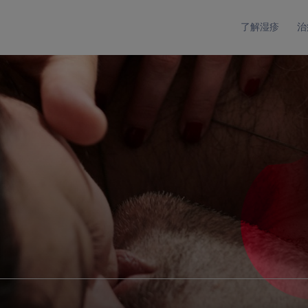
Navigation
了解湿疹
治
principale
ZH
湿疹的不同类型
药物
实用建议
我们的使命
特应性湿疹
局部治疗
止痒小窍门
支持患者
接触性湿疹
全身性治疗
如何涂抹可的松药膏以治疗湿疹
支持医疗专业人士
静脉曲张性湿疹
饮食与湿疹
水疱型湿疹
湿疹与纹身
卫生与护理
汗疱疹
湿疹与阳光
钱币状湿疹
湿疹与运动
淋浴和泡澡
婴儿湿疹
所有实用建议
个人清洁用品
儿童湿疹
保湿润肤用品
成人湿疹
防护措施与湿疹
深色皮肤湿疹
特应性湿疹的可能并发症
异位性湿疹发展的几种可能情况