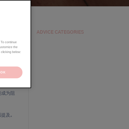
如何区分湿疹和疥疮？
如何区分湿疹和银屑病？
如何区分湿疹和真菌感染？
如何区分湿疹和脂溢性皮炎？
如何区分湿疹和荨麻疹？
ADVICE CATEGORIES
 To continue
customize the
 clicking below:
0%患者
OK
能成为阻
。
愿提及。