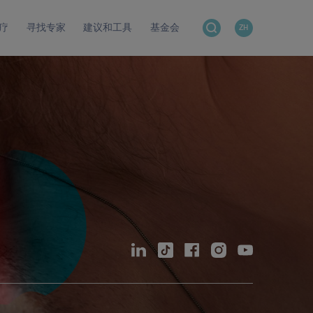
疗
寻找专家
建议和工具
基金会
ZH
湿疹的发病部位
温泉疗法
支持与工具
合作伙伴
头皮湿疹
脸部和颈部湿疹
患者治疗教育
联系
眼部湿疹
耳部湿疹
口周湿疹
皮肤测试
胸部湿疹
手臂湿疹
手部湿疹
生殖器湿疹
腿部湿疹
脚部湿疹
湿疹是一种过敏吗
是湿疹，还是另一种病