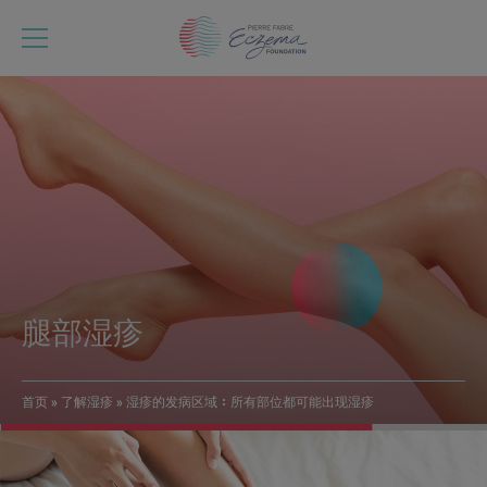
跳
转
到
主
要
内
容
腿部湿疹
首页
了解湿疹
湿疹的发病区域：所有部位都可能出现湿疹
面
包