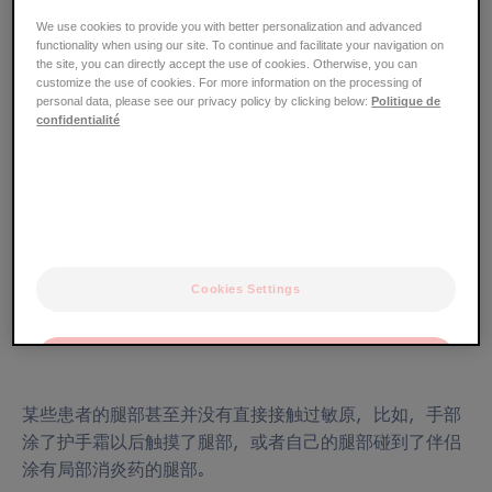
疹，包括：
We use cookies to provide you with better personalization and advanced
functionality when using our site. To continue and facilitate your navigation on
局部外用药物
the site, you can directly accept the use of cookies. Otherwise, you can
化妆品
customize the use of cookies. For more information on the processing of
personal data, please see our privacy policy by clicking below:
Politique de
敷料
confidentialité
衣物
...其他
有时我们很难确定湿疹的触发因素，因为可能致敏的因素
实在太多。例如，大腿部位的湿疹可能是因为对马桶座圈
过敏，而脚踝部位的湿疹则可能是由人造珠宝脚链引起
Cookies Settings
的……
OK
Only the essentials
某些患者的腿部甚至并没有直接接触过敏原，比如，手部
涂了护手霜以后触摸了腿部，或者自己的腿部碰到了伴侣
涂有局部消炎药的腿部。