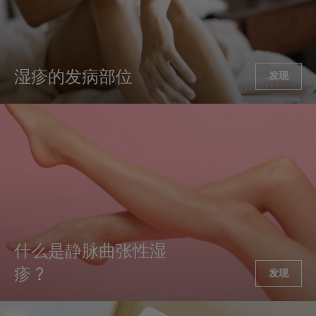
湿疹的发病部位
发现
什么是静脉曲张性湿
疹？
发现