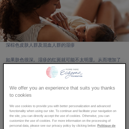
屑
深棕色皮肤人群及混血人群的湿疹
如果肤色很深，湿疹的红斑就可能不太明显，从而增加了
诊断的难度。此外，炎症可能会在皮肤上留下浅色斑块，
因此患者需要尽早接受治疗。
We offer you an experience that suits you thanks
各种肤色的人群都可能患上湿疹
to cookies
We use cookies to provide you with better personalization and advanced
湿疹在所有肤色的人群中都是一种常见疾病，尤其好发于
functionality when using our site. To continue and facilitate your navigation on
儿童。浅色皮肤和深色皮肤的人群患上湿疹的机率是相同
the site, you can directly accept the use of cookies. Otherwise, you can
customize the use of cookies. For more information on the processing of
的。
personal data, please see our privacy policy by clicking below:
Politique de