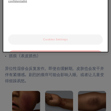
confidentialité
在深色皮肤和浅色皮肤上，湿疹都可能会表现为以下症
状：
湿疹斑块处的皮肤颜色出现变化
皮肤肿胀（水肿）
瘙痒
Cookies Settings
渗液
皮肤增厚（苔藓化）
OK
抓痕（表皮抓伤）
Only the essentials
异位性湿疹会反复发作，即使在缓解期，皮肤也会发干并
伴有紧绷感。剧烈的瘙痒可能会影响入睡，或者让儿童变
得烦躁易怒。