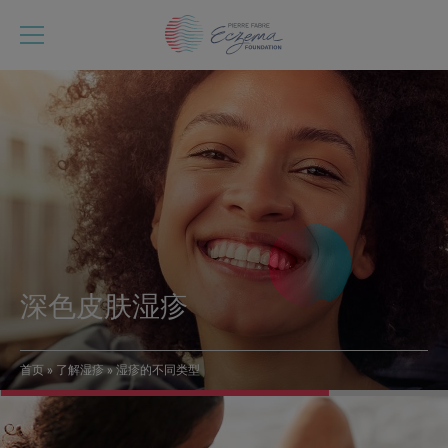
跳
转
到
主
要
内
容
深色皮肤湿疹
首页
了解湿疹
湿疹的不同类型
面
包