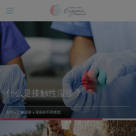
跳
转
到
主
要
内
容
什么是接触性湿疹？
首页
了解湿疹
湿疹的不同类型
面
包