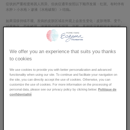
症状的严重程度将因人而异，但炎症通常按照以下顺序发展：红斑，有时伴有
水肿 > 小水疱 > 渗液（水疱破裂） > 结痂。
如果湿疹持续不褪，发病的皮肤区域在外观上会发生变化：皮肤增厚、变干、
过度角化、产生鳞屑，渗液很少或不明显。当然，具体情况将根据水肿的程
度、水疱的数量、脱屑情况以及发病部位而有所差异。
我们在接触过敏原后，可能过了几天才会出现症状。因此
We offer you an experience that suits you thanks
我们需要回想过去一段时间的情况，以找出让皮肤过敏的
to cookies
物质。
We use cookies to provide you with better personalization and advanced
functionality when using our site. To continue and facilitate your navigation on
the site, you can directly accept the use of cookies. Otherwise, you can
我们可能会对习以为常的东西突然变得过敏
customize the use of cookies. For more information on the processing of
personal data, please see our privacy policy by clicking below:
Politique de
confidentialité
我们可能会对此前完全可以耐受的物质突然产生
过敏。因此，过敏原可能在成百上千次平安无事
的接触之后，突然引发接触性湿疹。