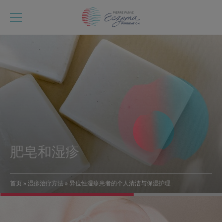
跳
转
到
主
要
内
容
肥皂和湿疹
首页
湿疹治疗方法
异位性湿疹患者的个人清洁与保湿护理
面
包