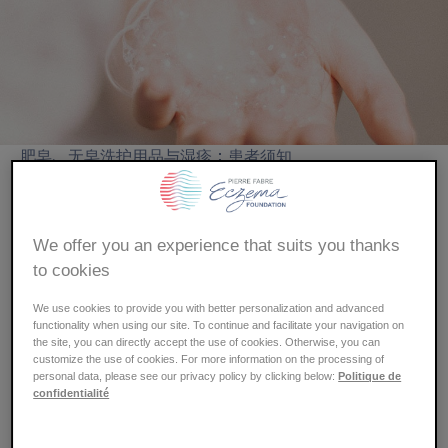
屑
肥皂、无皂洗护用品与湿疹：患者须知
皮肤科医生一再强调，异位性湿疹患者需要慎重选择个人
洗护产品。在皮肤受到刺激时，保持良好的卫生习惯是避
We offer you an experience that suits you thanks
免感染的关键。然而，使用不适合的洗护产品可能会加剧
to cookies
已有的炎症。那么，湿疹患者可以使用
肥皂
吗？应该选用
哪些产品来清洁敏感或受到刺激的皮肤？以下是皮埃尔·法
We use cookies to provide you with better personalization and advanced
functionality when using our site. To continue and facilitate your navigation on
布尔湿疹基金会专家的建议：
the site, you can directly accept the use of cookies. Otherwise, you can
customize the use of cookies. For more information on the processing of
personal data, please see our privacy policy by clicking below:
Politique de
肥皂与湿疹是否“合拍”？
confidentialité