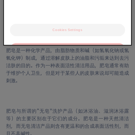
与大多数人所想的正相反，湿疹与肥皂并不“合拍”。我们
的专家将在此解释原因。
肥皂是什么？与其他洗护产品有什么不同？
Cookies Settings
OK
肥皂是一种化学产品，由脂肪物质和碱（如氢氧化钠或氢
氧化钾）制成，通过溶解皮肤上的油脂和污垢来达到去污
Only the essentials
洁肤的目的。作为一种表面活性清洁用品，肥皂通常有助
于维护个人卫生，但是对于某些人的皮肤来说却可能造成
刺激。
肥皂与所谓的“无皂”洗护产品（如沐浴油、滋润沐浴露
等）的主要区别在于它们的成分。肥皂是一种天然清洁
剂，而无皂清洁产品则含有更温和的合成表面活性剂，而
且不具碱性。