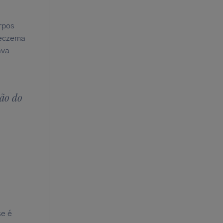
rpos
 eczema
ava
ião do
se é