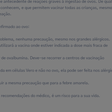
de antecedente de reações graves à ingestão de ovos. De qua
s conhecem, e que permitem vacinar todas as crianças, mesm
reação.
onfirmado ao ovo:
oblema, nenhuma precaução, mesmo nos grandes alérgicos.
tilizará a vacina onde estiver indicada a dose mais fraca de
r de ovalbumina. Deve-se recorrer a centros de vacinação
ada em células Vero e não no ovo, ela pode ser feita nos alérg
uir a mesma precaução que para a febre amarela.
s recomendações do médico, é um risco para a sua vida.