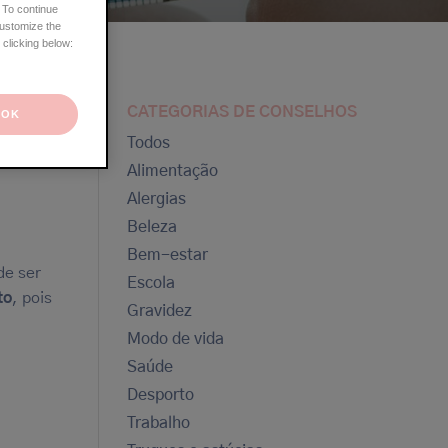
 To continue
customize the
 clicking below:
CATEGORIAS DE CONSELHOS
OK
Todos
Alimentação
Alergias
Beleza
Bem-estar
de ser
Escola
to
, pois
Gravidez
Modo de vida
Saúde
Desporto
Trabalho