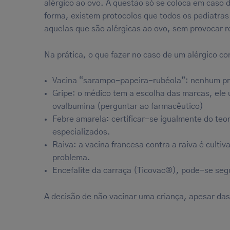
alérgico ao ovo. A questão só se coloca em caso 
forma, existem protocolos que todos os pediatra
aquelas que são alérgicas ao ovo, sem provocar 
Na prática, o que fazer no caso de um alérgico c
Vacina “sarampo-papeira-rubéola”: nenhum pr
Gripe: o médico tem a escolha das marcas, ele u
ovalbumina (perguntar ao farmacêutico)
Febre amarela: certificar-se igualmente do teo
especializados.
Raiva: a vacina francesa contra a raiva é cultiv
problema.
Encefalite da carraça (Ticovac®), pode-se seg
A decisão de não vacinar uma criança, apesar da