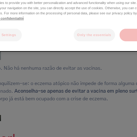
s to provide you with better personalization and advanced functionality when using our site.
Orelha
e your navigation on the site, you can directly accept the use of cookies. Otherwise, you can 
Boca
s. For more information on the processing of personal data, please see our privacy policy by
Braços
 confidentialité
Busto
Mãos / dedos
Partes genitais
 Settings
Only the essentials
Pernas
Pés
. Não há nenhuma razão de evitar as vacinas.
nquilizem-se: o eczema atópico não impede de forma alguma 
inado.
Aconselha-se apenas de evitar a vacina em pleno sur
orpo já está bem ocupado com a crise de eczema.