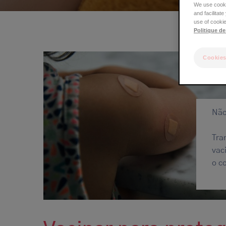
We use cookie
estrutural
and facilitat
use of cookie
Politique de
Cookies
Não
Tra
vac
o c