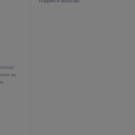
Truques e astúcias
 cursus
como as
os