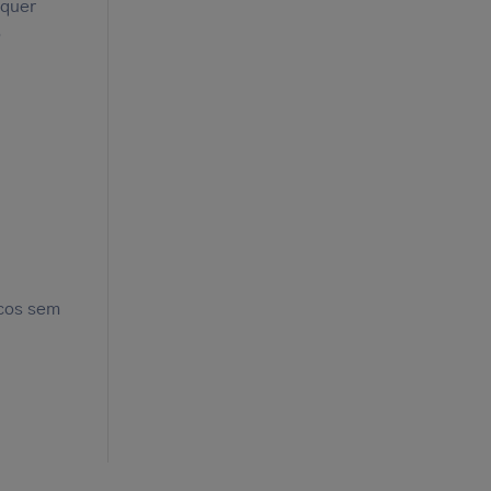
lquer
o
icos sem