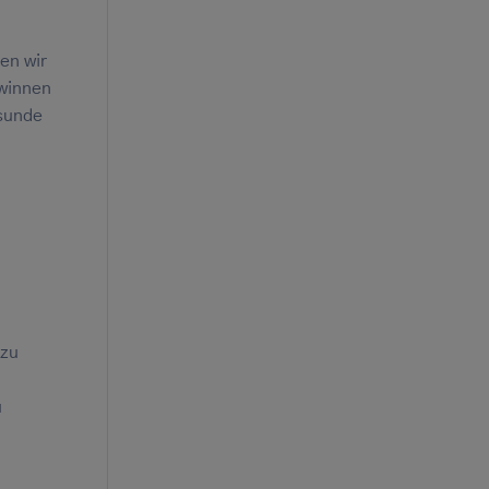
en wir
ewinnen
esunde
 zu
u