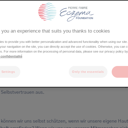
 you an experience that suits you thanks to cookies
s to provide you with better personalization and advanced functionality when using our site.
e your navigation on the site, you can directly accept the use of cookies. Otherwise, you can 
s. For more information on the processing of personal data, please see our privacy policy by
 confidentialité
rodermitis beeinträchtigt unsere körperliche Verfassung sowo
 Settings
Only the essentials
ug auf unsere Fähigkeiten als auch auf das, wie andere uns
rnehmen. Sie wirkt sich direkt auf das Selbstbild, Selbstwertg
 Selbstvertrauen aus.
 können wir uns selbst schätzen, wenn wir unsere eigene Haut