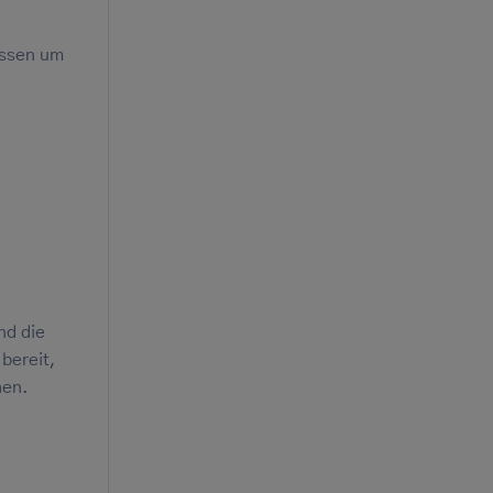
issen um
nd die
bereit,
hen.