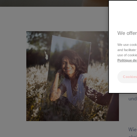
We offer
We use cookie
and facilitat
use of cookie
Politique de
Neu
Cookies
Bez
wah
und
Wie