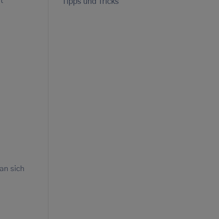
t
Tipps und Tricks
?
an sich