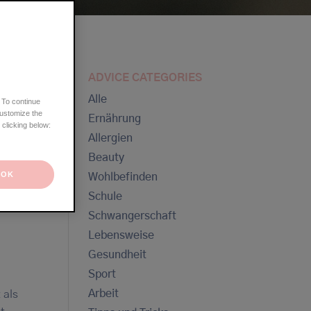
Ekzem oder Krätze?
Ekzem oder Schuppenflechte?
Ekzem oder Mykose?
Ekzem oder seborrhoische Dermatitis?
Ekzem oder Nesselsucht?
ADVICE CATEGORIES
Alle
 To continue
customize the
Ernährung
 clicking below:
Allergien
Beauty
hl in
OK
Wohlbefinden
Schule
efühl
Schwangerschaft
Lebensweise
Gesundheit
Sport
Arbeit
 als