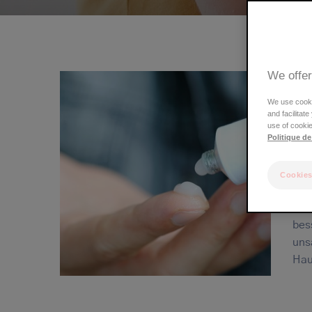
We offer
We use cookie
and facilitat
use of cookie
Politique de
Es 
Cookies
Wie
wer
bes
uns
Hau