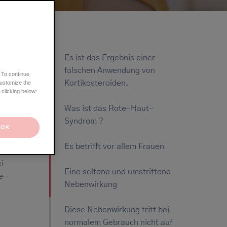
Ekzem oder Krätze?
Ekzem oder Schuppenflechte?
Ekzem oder Mykose?
Ekzem oder seborrhoische Dermatitis?
Ekzem oder Nesselsucht?
Es ist das Ergebnis einer
falschen Anwendung von
 To continue
Kortikosteroiden.
customize the
 clicking below:
Was ist das Rote-Haut-
en.
Syndrom ?
OK
gewendet
Es betrifft vor allem Frauen
ne
i
Eine seltene und umstrittene
e-
Nebenwirkung
Diese Nebenwirkung tritt bei
normalem Gebrauch nicht auf