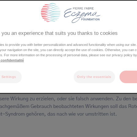
 you an experience that suits you thanks to cookies
s to provide you with better personalization and advanced functionality when using our site.
e your navigation on the site, you can directly accept the use of cookies. Otherwise, you can 
s. For more information on the processing of personal data, please see our privacy policy by
 confidentialité
ist das Ergebnis einer falschen Anwendung von Kortikosteroid
 Settings
Only the essentials
 alle Behandlungen müssen auch Dermokortikoide richtig an
den: Man sollte nicht versuchen, die Dosis zu erhöhen, um ei
sere Wirkung zu erzielen, oder sie falsch anwenden. Zu den be
achgemäßem Gebrauch beobachteten Wirkungen soll das Rot
t-Syndrom gehören, das nach wie vor umstritten ist.